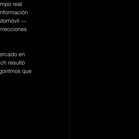
empo real 
 información 
utomóvil —
orrecciones 
mercado en 
ch resultó 
goritmos que 