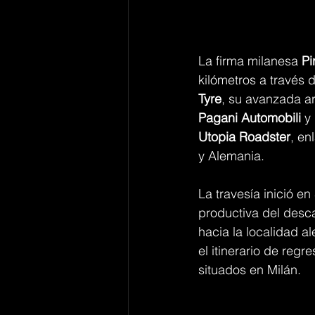
La firma milanesa 
Pir
kilómetros a través 
Tyre
, su avanzada a
Pagani Automobili
 y 
Utopia Roadster
, en
y Alemania.
La travesía inició e
productiva del desc
hacia la localidad a
el itinerario de regr
situados en Milán.