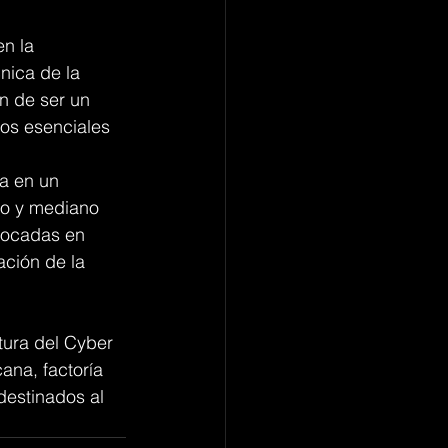
n la 
nica de la 
n de ser un 
os esenciales 
a en un 
to y mediano 
nfocadas en 
ción de la 
tura del Cyber 
ana, factoría 
destinados al 