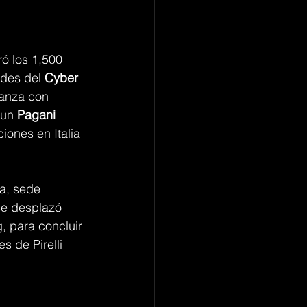
ó los 1,500 
ades del 
Cyber 
anza con 
 un 
Pagani 
iones en Italia 
a, sede 
se desplazó 
, para concluir 
s de Pirelli 