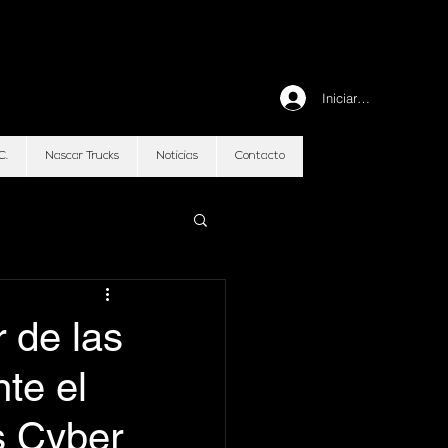
Iniciar sesión
C.
Nascar Trucks
Noticias
Contacto
r de las
te el
s Cyber