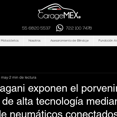
55 6820 5537
722 100 7478
 Motocicletas
Nosotros
Asesoramiento de Blindaje
Fundación A.
 may
2 min de lectura
 Pagani exponen el porveni
 de alta tecnología median
de neumáticos conectado