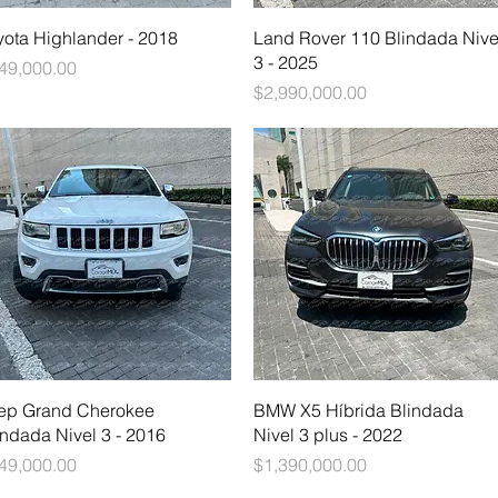
Vista rápida
Vista rápida
yota Highlander - 2018
Land Rover 110 Blindada Nive
3 - 2025
ecio
49,000.00
Precio
$2,990,000.00
Vista rápida
Vista rápida
ep Grand Cherokee
BMW X5 Híbrida Blindada
indada Nivel 3 - 2016
Nivel 3 plus - 2022
ecio
Precio
49,000.00
$1,390,000.00