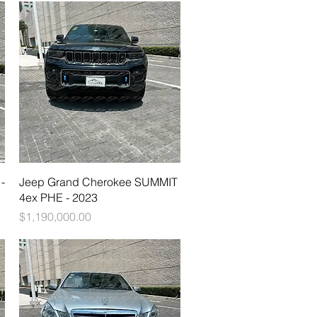
Vista rápida
-
Jeep Grand Cherokee SUMMIT
4ex PHE - 2023
Precio
$1,190,000.00