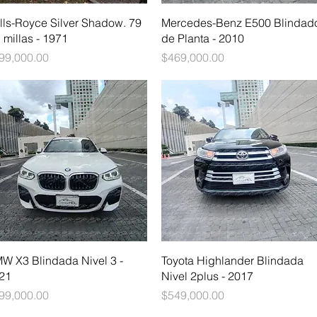
Vista rápida
Vista rápida
lls-Royce Silver Shadow. 79
Mercedes-Benz E500 Blindad
l millas - 1971
de Planta - 2010
ecio
Precio
99,000.00
$469,000.00
Vista rápida
Vista rápida
W X3 Blindada Nivel 3 -
Toyota Highlander Blindada
21
Nivel 2plus - 2017
ecio
Precio
99,000.00
$549,000.00