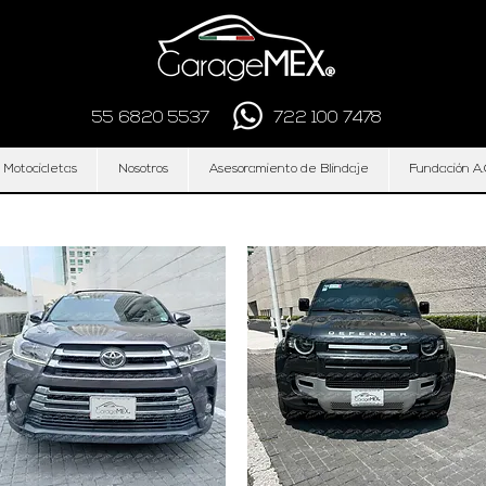
55 6820 5537
722 100 7478
 Motocicletas
Nosotros
Asesoramiento de Blindaje
Fundación A.