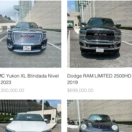
Vista rápida
Vista rápida
C Yukon XL Blindada Nivel
Dodge RAM LIMITED 2500HD 
- 2023
2019
ecio
Precio
,300,000.00
$699,000.00