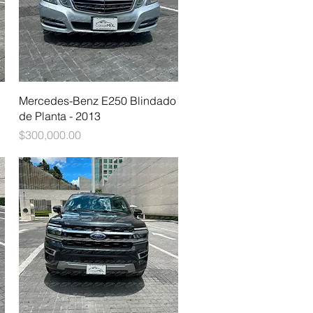
Vista rápida
Mercedes-Benz E250 Blindado
de Planta - 2013
Precio
$300,000.00