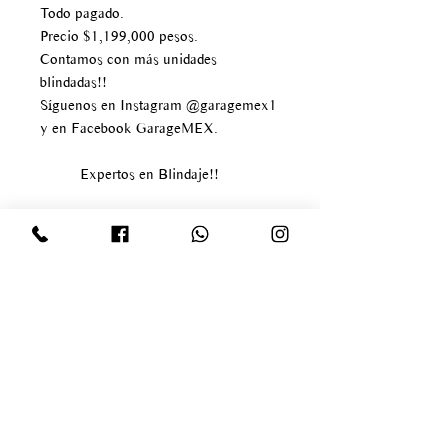
Todo pagado.
Precio $1,199,000 pesos.
Contamos con más unidades
blindadas!!
Síguenos en Instagram @garagemex1
y en Facebook GarageMEX.
Expertos en Blindaje!!
Av paseo de los tamarindos
#400
Bosque de las lomas
Delegación Miguel Hidalgo