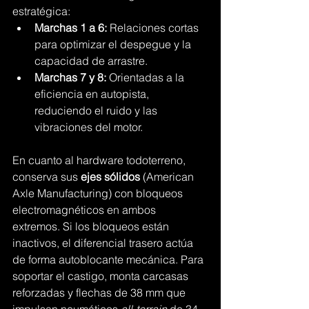
estratégica:
Marchas 1 a 6:
 Relaciones cortas 
para optimizar el despegue y la 
capacidad de arrastre.
Marchas 7 y 8:
 Orientadas a la 
eficiencia en autopista, 
reduciendo el ruido y las 
vibraciones del motor.
En cuanto al hardware todoterreno, 
conserva sus 
ejes sólidos
 (American 
Axle Manufacturing) con bloqueos 
electromagnéticos en ambos 
extremos. Si los bloqueos están 
inactivos, el diferencial trasero actúa 
de forma autoblocante mecánica. Para 
soportar el castigo, monta carcasas 
reforzadas y flechas de 38 mm que 
impulsan neumáticos 
all-terrain
 de 34 