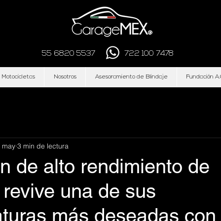
55 6820 5537
722 100 7478
 Motocicletas
Nosotros
Asesoramiento de Blindaje
Fundación A.
 may
3 min de lectura
ón de alto rendimiento de
s revive una de sus
turas más deseadas con 