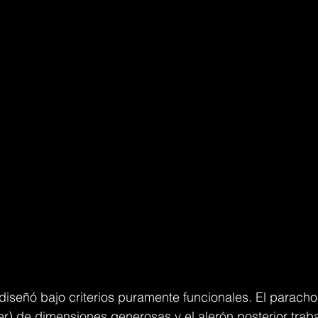
iseñó bajo criterios puramente funcionales. El parachoq
itter) de dimensiones generosas y el alerón posterior trab