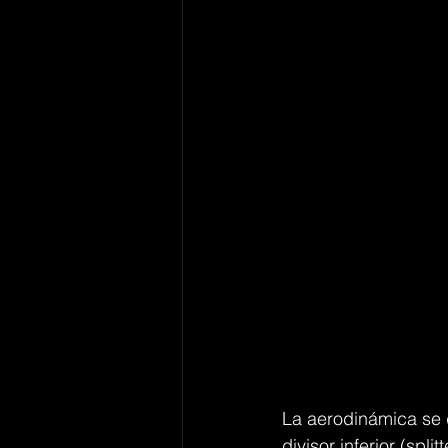
La aerodinámica se d
divisor inferior (spl