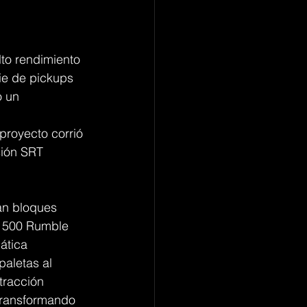
lto rendimiento 
ie de pickups 
 un 
 
 proyecto corrió 
sión SRT 
an bloques 
1500 Rumble 
ática 
aletas al 
tracción 
 transformando 