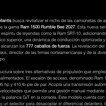
llantis
 busca revitalizar el nicho de las camionetas de a
de la gama 
Ram 1500 Rumble Bee 2027
. Esta nueva ser
l espíritu de leyendas como la Ram SRT-10, adicionando
ico superior, una dinámica de conducción optimizada y
 alcanzan los 
777 caballos de fuerza
. La revelación del
kis, director de las firmas norteamericanas y de la divi
po.
ructura sobre tres alternativas de propulsión que emple
realimentados. El escalón de acceso, denominado Ram 
5 hp y 410 lb-pie de par. Acopla una transmisión autom
 velocidades que permite una gestión manual mediante p
e la palanca G/T en la consola. Este modelo cuenta con 
y un selector para desacoplar el diferencial delantero,