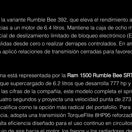
la variante Rumble Bee 392, que eleva el rendimiento a
cias a un motor de 6.4 litros. Mantiene la caja de ocho 
cial de deslizamiento limitado de bloqueo electrónico (E
alidas desde cero o realizar derrapes controlados. En 
a aplicó relaciones de transmisión cerradas para favorec
ma está representada por la 
Ram 1500 Rumble Bee SR
que supercargado de 6.2 litros que desarrolla 777 hp y 
las cifras de la compañía, este modelo completa el spri
atro segundos y proyecta una velocidad punta de 273
lifica como la opción más radical del portafolio. Para 
cia, adopta una transmisión TorqueFlite 8HP95 reforzad
lta eficiencia diseñado para el uso continuo en circuitos
lujo de aire hacia el motor, los frenos y los radiadores de