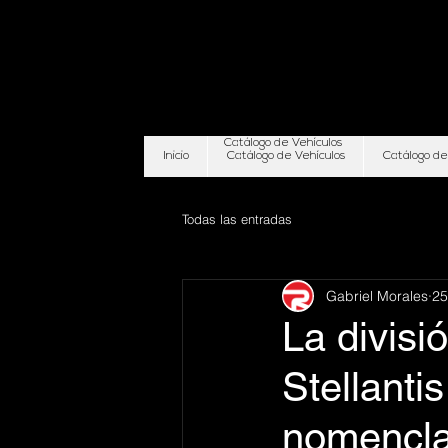
Catálogo de Vehículos
Inicio
Catálogo de Vehículos
Catálogo de
Todas las entradas
Gabriel Morales
25
La divisi
Stellanti
nomencla