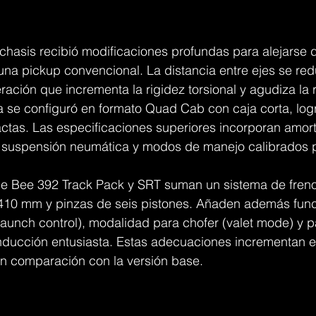
 chasis recibió modificaciones profundas para alejarse d
na pickup convencional. La distancia entre ejes se red
eración que incrementa la rigidez torsional y agudiza la
a se configuró en formato Quad Cab con caja corta, log
tas. Las especificaciones superiores incorporan amor
n, suspensión neumática y modos de manejo calibrados p
e Bee 392 Track Pack y SRT suman un sistema de fren
e 410 mm y pinzas de seis pistones. Añaden además fun
(launch control), modalidad para chofer (valet mode) y 
ducción entusiasta. Estas adecuaciones incrementan el 
 comparación con la versión base.