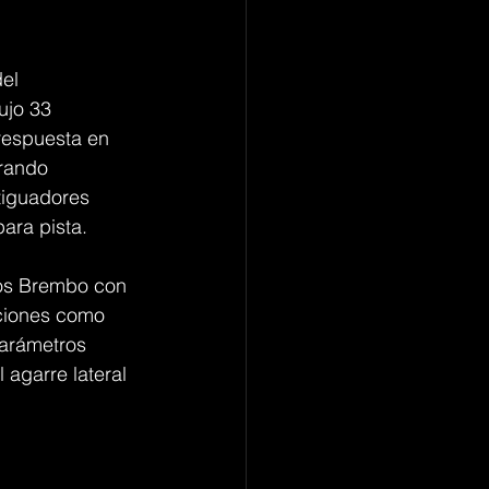
el 
ujo 33 
 respuesta en 
rando 
tiguadores 
ara pista.
os Brembo con 
ciones como 
parámetros 
agarre lateral 