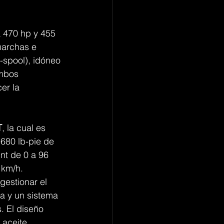
 470 hp y 455 
marchas e 
-spool), idóneo 
ambos 
er la 
T
, la cual es 
680 lb-pie de 
nt de 0 a 96 
 km/h.
gestionar el 
a y un sistema 
. El diseño 
 aceite, 