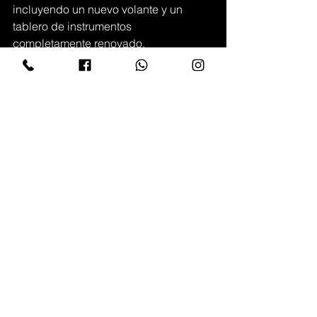
incluyendo un nuevo volante y un 
tablero de instrumentos 
completamente renovado.
Solo se fabricarán 55 unidades, las 
cuales podrán ser personalizadas a 
pedido. Después de su presentación 
en Goodwood, no sorprenderá que 
todas las unidades se vendan 
rápidamente.
Ver todo
Entradas recientes