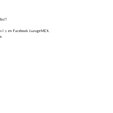
das!!
ex1 y en Facebook GarageMEX.
m
55 6820 5537
infogaragemex@gmail.com
Aviso de privacidad