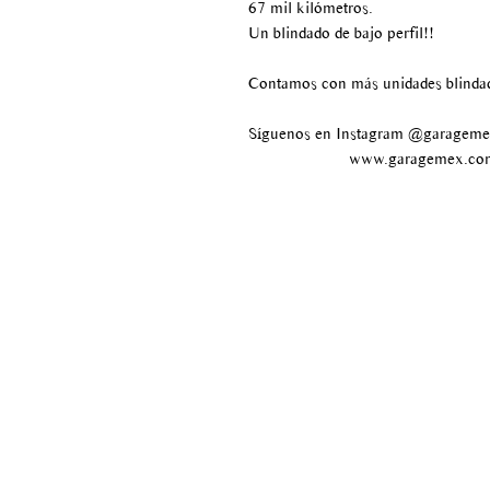
67 mil kilómetros.
Un blindado de bajo perfil!!
Contamos con más unidades blinda
Síguenos en Instagram @garagem
www.garagemex.co
Av paseo de los tamarindos
#400
Bosque de las lomas
Delegación Miguel Hidalgo