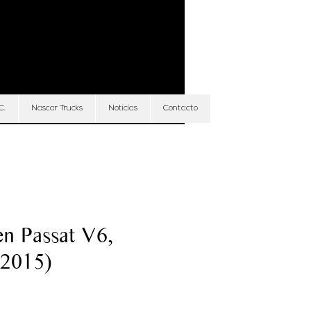
Iniciar sesión
C.
Nascar Trucks
Noticias
Contacto
n Passat V6,
(2015)
Precio