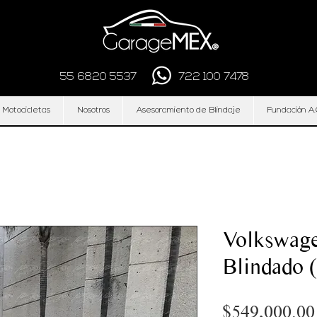
55 6820 5537
722 100 7478
 Motocicletas
Nosotros
Asesoramiento de Blindaje
Fundación A.
Volkswage
Blindado 
$549,000.00