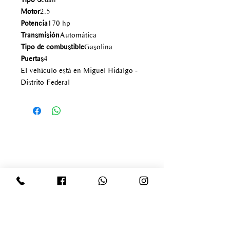
Motor
2.5
Potencia
170 hp
Transmisión
Automática
Tipo de combustible
Gasolina
Puertas
4
El vehículo está en Miguel Hidalgo -
Distrito Federal
Av paseo de los tamarindos
#400
Bosque de las lomas
Delegación Miguel Hidalgo