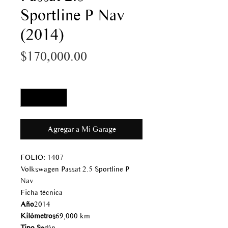
Sportline P Nav
(2014)
Precio
$170,000.00
Cantidad
*
Agregar a Mi Garage
FOLIO: 1407
Volkswagen Passat 2.5 Sportline P
Nav
Ficha técnica
Año
2014
Kilómetros
69,000 km
Tipo S
edán