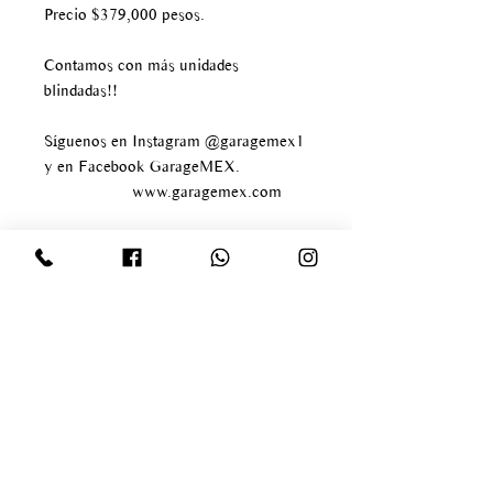
Precio $379,000 pesos.
Contamos con más unidades
blindadas!!
Síguenos en Instagram @garagemex1
y en Facebook GarageMEX.
www.garagemex.com
Av paseo de los tamarindos
#400
Bosque de las lomas
Delegación Miguel Hidalgo