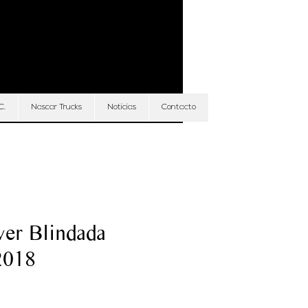
Iniciar sesión
C.
Nascar Trucks
Noticias
Contacto
er Blindada
2018
Precio