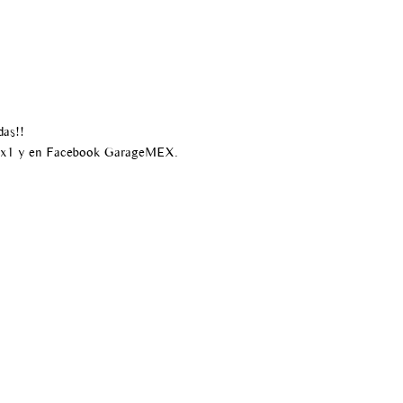
das!!
ex1 y en Facebook GarageMEX.
55 6820 5537
infogaragemex@gmail.com