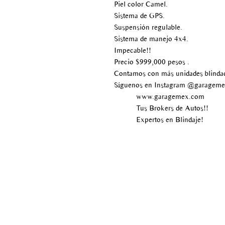
Piel color Camel.
Sistema de GPS.
Suspensión regulable.
Sistema de manejo 4x4.
Impecable!!
Precio $999,000 pesos .
Contamos con más unidades blinda
Síguenos en Instagram @garagem
www.garagemex.com
Tus Brokers de Autos!!
Expertos en Blindaje!
Av paseo de los tamarindos
#400
Bosque de las lomas
Delegación Miguel Hidalgo