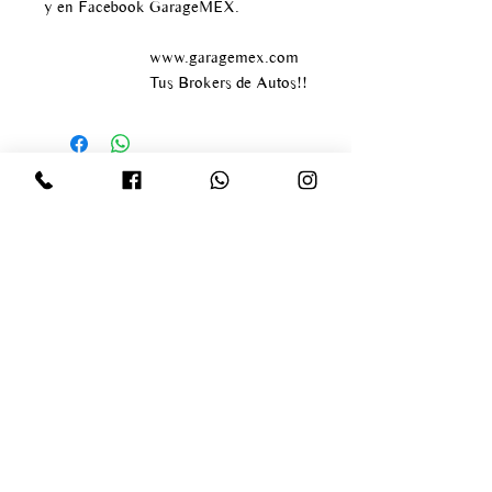
y en Facebook GarageMEX.
www.garagemex.com
Tus Brokers de Autos!!
Av paseo de los tamarindos
#400
Bosque de las lomas
Delegación Miguel Hidalgo
infogaragemex@gmail.com