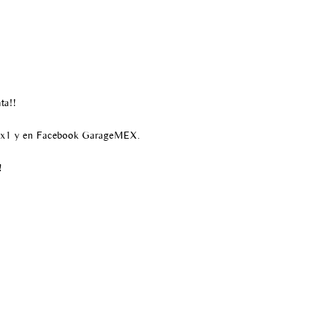
ta!!
ex1 y en Facebook GarageMEX.
!
55 6820 5537
infogaragemex@gmail.com