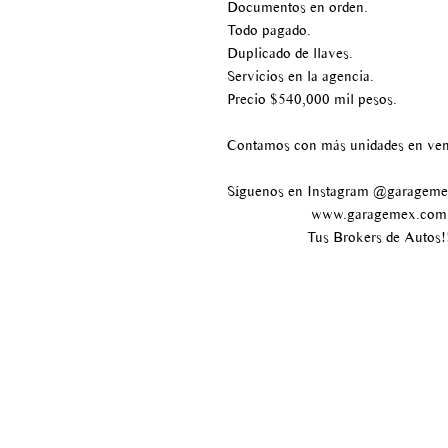
Documentos en orden.
Todo pagado.
Duplicado de llaves.
Servicios en la agencia.
Precio $540,000 mil pesos.
Contamos con más unidades en ven
Síguenos en Instagram @garagem
www.garagemex.com
Tus Brokers de Autos!
Av paseo de los tamarindos
#400
Bosque de las lomas
Delegación Miguel Hidalgo