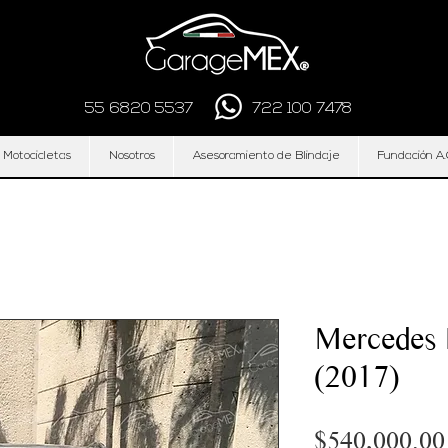
55 6820 5537
722 100 7478
 Motocicletas
Nosotros
Asesoramiento de Blindaje
Fundación A.
Mercedes
(2017)
$540,000.00