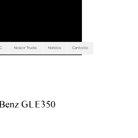
Iniciar sesión
C.
Nascar Trucks
Noticias
Contacto
 Benz GLE350
Precio