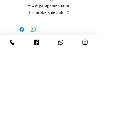
www.garagemex.com
Tus brokers de autos!!
Av paseo de los tamarindos
#400
Bosque de las lomas
Delegación Miguel Hidalgo
infogaragemex@gmail.com