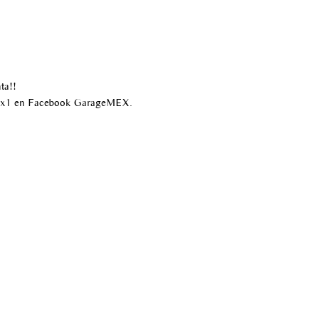
ta!!
ex1 en Facebook GarageMEX.
55 6820 5537
infogaragemex@gmail.com