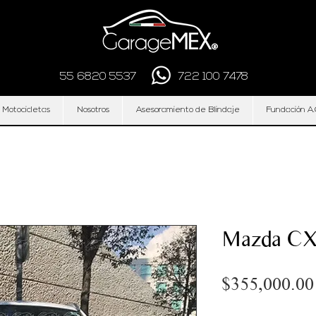
55 6820 5537
722 100 7478
 Motocicletas
Nosotros
Asesoramiento de Blindaje
Fundación A.
Mazda CX
$355,000.00
Cantidad
*