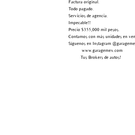
Factura original.
Todo pagado.
Servicios de agencia.
Impecable!!
Precio $355,000 mil pesos.
Contamos con más unidades en ven
Síguenos en Instagram @garagem
www.garagemex.com
Tus Brokers de autos!
Av paseo de los tamarindos
#400
Bosque de las lomas
Delegación Miguel Hidalgo