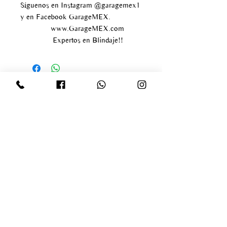
Síguenos en Instagram @garagemex1
y en Facebook GarageMEX.
www.GarageMEX.com
Expertos en Blindaje!!
Av paseo de los tamarindos
#400
Bosque de las lomas
Delegación Miguel Hidalgo
infogaragemex@gmail.com