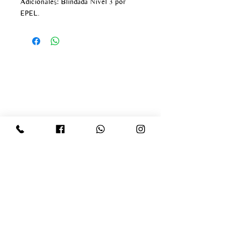
Adicionales: Blindada Nivel 3 por
EPEL.
Av paseo de los tamarindos
#400
Bosque de las lomas
Delegación Miguel Hidalgo
infogaragemex@gmail.com