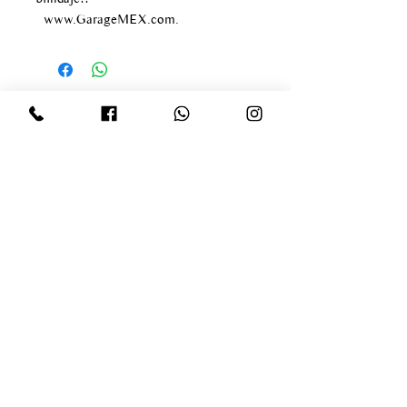
www.GarageMEX.com.
Av paseo de los tamarindos
#400
Bosque de las lomas
Delegación Miguel Hidalgo
infogaragemex@gmail.com