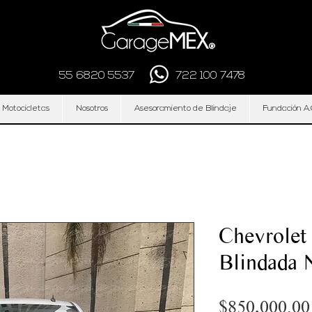
55 6820 5537
722 100 7478
 Motocicletas
Nosotros
Asesoramiento de Blindaje
Fundación A.
Chevrolet
Blindada 
$850,000.00