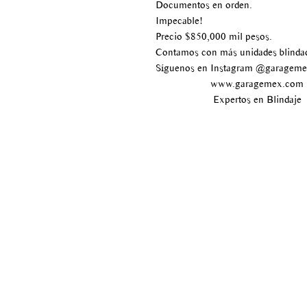
Documentos en orden.
Impecable!
Precio $850,000 mil pesos.
Contamos con más unidades blinda
Síguenos en Instagram @garagem
www.garagemex.com
Expertos en Blindaje
Av paseo de los tamarindos
#400
Bosque de las lomas
Delegación Miguel Hidalgo