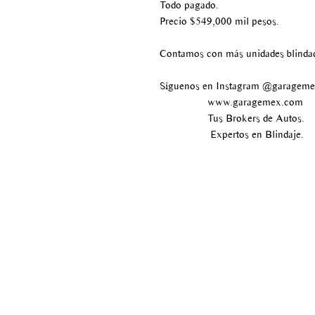
Todo pagado.
Precio $549,000 mil pesos.
Contamos con más unidades blinda
Síguenos en Instagram @garagem
www.garagemex.com
Tus Brokers de Autos.
Expertos en Blindaje.
Av paseo de los tamarindos
#400
Bosque de las lomas
Delegación Miguel Hidalgo