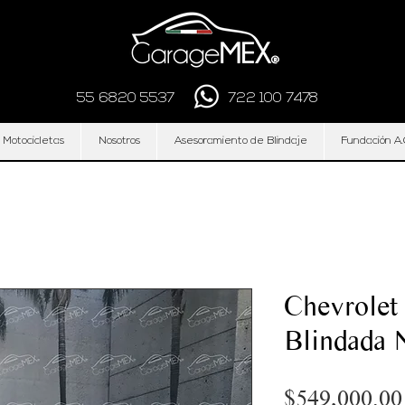
55 6820 5537
722 100 7478
 Motocicletas
Nosotros
Asesoramiento de Blindaje
Fundación A.
Chevrolet
Blindada 
$549,000.00