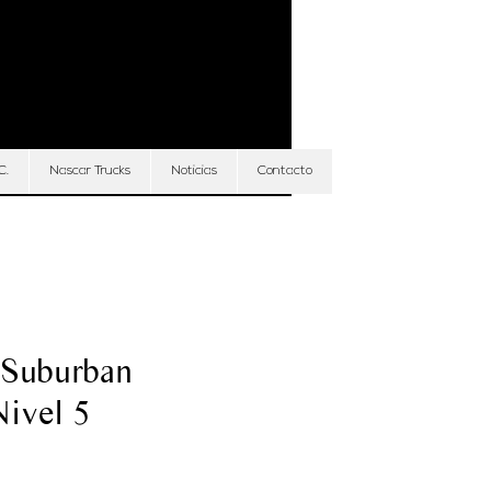
Iniciar sesión
C.
Nascar Trucks
Noticias
Contacto
 Suburban
Nivel 5
Precio