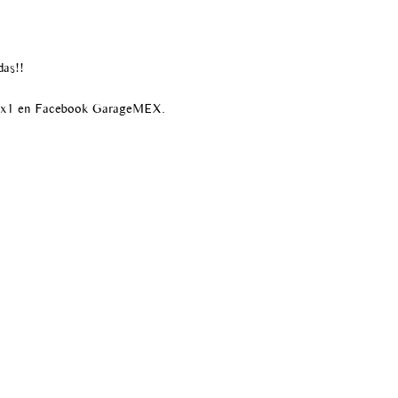
das!!
ex1 en Facebook GarageMEX.
55 6820 5537
infogaragemex@gmail.com