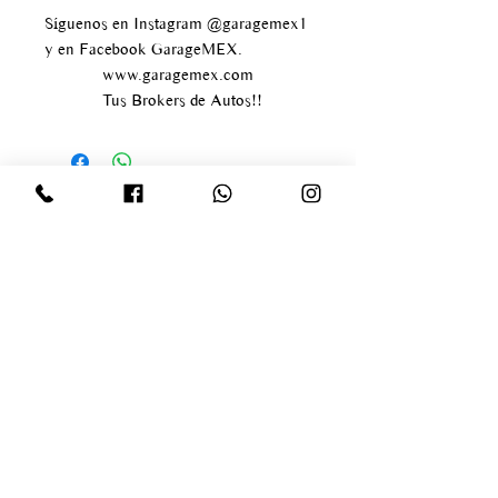
Síguenos en Instagram @garagemex1
y en Facebook GarageMEX.
www.garagemex.com
Tus Brokers de Autos!!
Av paseo de los tamarindos
#400
Bosque de las lomas
Delegación Miguel Hidalgo
infogaragemex@gmail.com