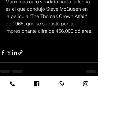
Manx más caro vendido hasta la fecha 
es el que condujo Steve McQueen en 
la película "The Thomas Crown Affair" 
de 1968, que se subastó por la 
impresionante cifra de 456,000 dólares.
Ver todo
Entradas recientes