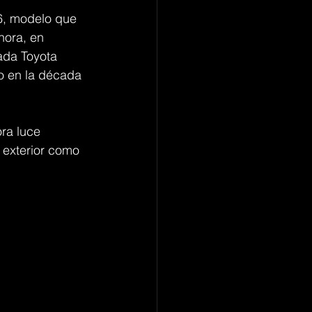
6, modelo que 
hora, en 
ada Toyota 
o en la década 
ra luce 
 exterior como 