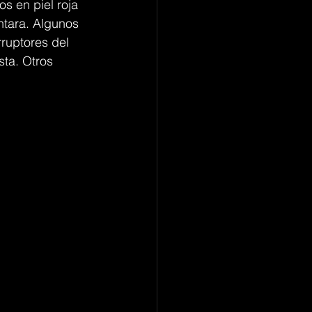
s en piel roja 
ntara. Algunos 
rruptores del 
sta. Otros 