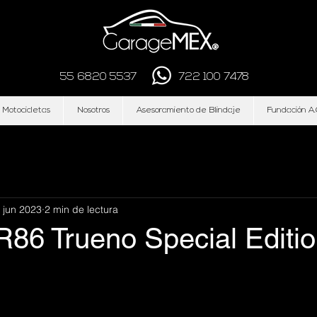
55 6820 5537
722 100 7478
 Motocicletas
Nosotros
Asesoramiento de Blindaje
Fundación A.
 jun 2023
2 min de lectura
R86 Trueno Special Editi