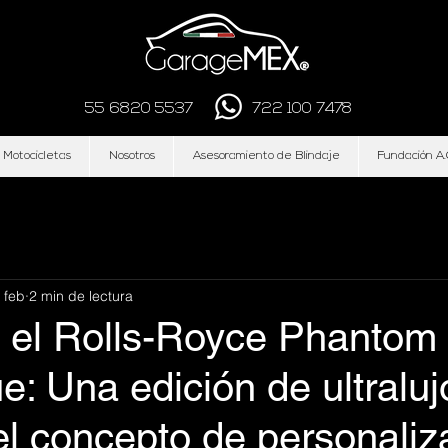
55 6820 5537
722 100 7478
 Motocicletas
Nosotros
Asesoramiento de Blindaje
Fundación A.
 feb
2 min de lectura
a el Rolls-Royce Phantom
: Una edición de ultraluj
el concepto de personaliz