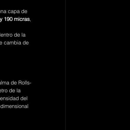
una capa de 
y 190 micras
, 
entro de la 
ue cambia de 
alma de Rolls-
tro de la 
tensidad del 
idimensional 