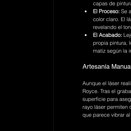
capas de pintura
El Proceso:
 Se 
color claro. El 
revelando el ton
El Acabado:
 Le
propia pintura, 
matiz según la i
Artesanía Manual
Aunque el láser real
Royce. Tras el graba
superficie para aseg
rayo láser permiten 
que parece vibrar al