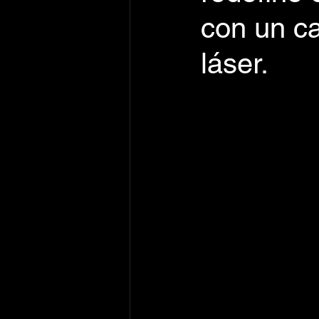
con un c
láser.