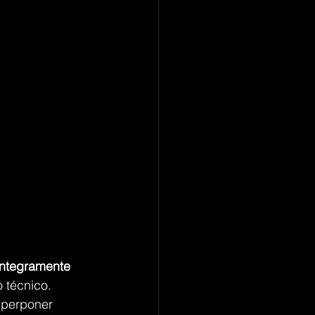
íntegramente 
 técnico.
superponer 