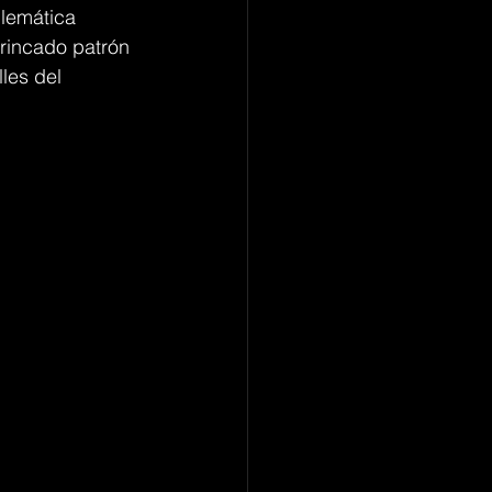
blemática 
trincado patrón 
les del 