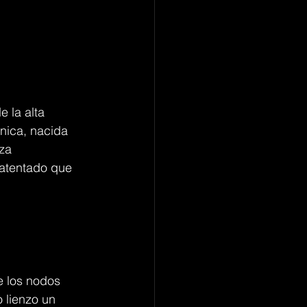
e la alta 
única, nacida 
za 
atentado que 
e los nodos 
 lienzo un 