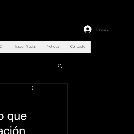
Iniciar sesión
C.
Nascar Trucks
Noticias
Contacto
o que
ación