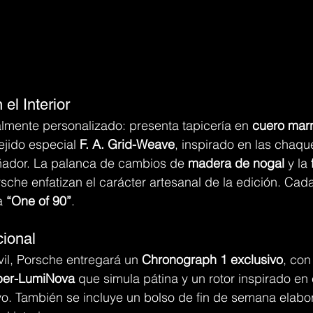
el Interior
almente personalizado: presenta tapicería en 
cuero marr
tejido especial 
F. A. Grid-Weave
, inspirado en las chaqu
eñador. La palanca de cambios de 
madera de nogal
 y la 
rsche enfatizan el carácter artesanal de la edición. Cad
a 
“One of 90”
.
cional
il, Porsche entregará un 
Chronograph 1 exclusivo
, con
per-LumiNova
 que simula pátina y un rotor inspirado en 
ivo. También se incluye un bolso de fin de semana elabo