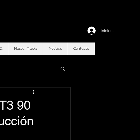
Iniciar sesión
C.
Nascar Trucks
Noticias
Contacto
GT3 90
ucción