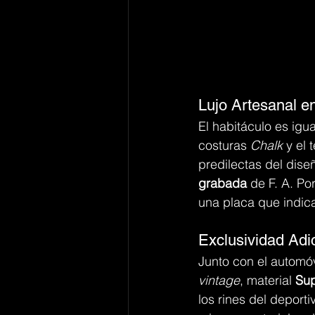
Lujo Artesanal en 
El habitáculo es igu
costuras 
Chalk
 y el 
predilectas del dis
grabada
 de F. A. Po
una placa que indic
Exclusividad Adi
Junto con el automóv
vintage
, material 
Su
los rines del deport