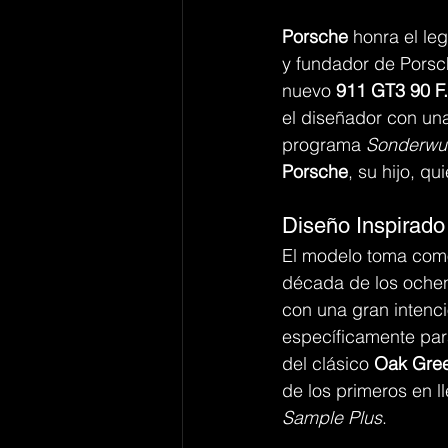
Porsche
 honra el le
y fundador de Porsch
nuevo 
911 GT3 90 F.
el diseñador con una
programa 
Sonderwu
Porsche
, su hijo, q
Diseño Inspirado
El modelo toma como 
década de los ochent
con una gran intenci
específicamente para
del clásico 
Oak Gree
de los primeros en ll
Sample Plus
.