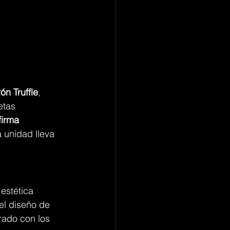
ón Truffle
, 
etas 
firma 
a unidad lleva 
 estética 
el diseño de 
rado con los 