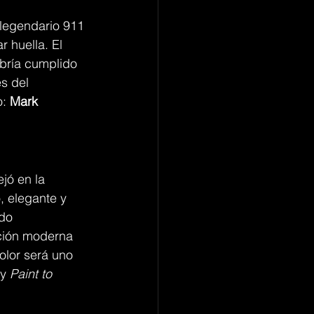
 legendario 911 
 huella. El 
bría cumplido 
s del 
: 
Mark 
jó en la 
, elegante y 
do 
ación moderna 
olor será uno 
 y 
Paint to 