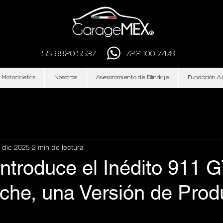
55 6820 5537
722 100 7478
 Motocicletas
Nosotros
Asesoramiento de Blindaje
Fundación A.
 dic 2025
2 min de lectura
ntroduce el Inédito 911 
sche, una Versión de Prod