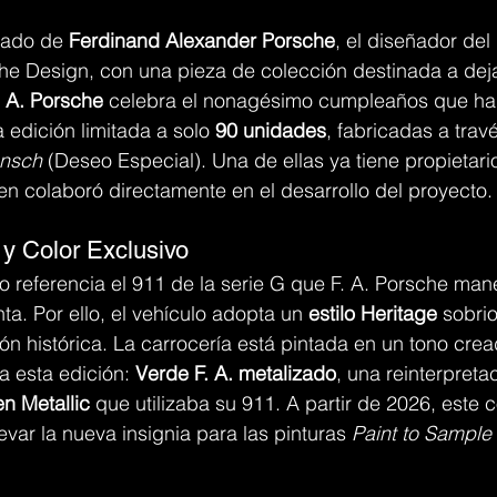
gado de 
Ferdinand Alexander Porsche
, el diseñador del
e Design, con una pieza de colección destinada a dejar
 A. Porsche
 celebra el nonagésimo cumpleaños que ha
 edición limitada a solo 
90 unidades
, fabricadas a travé
nsch
 (Deseo Especial). Una de ellas ya tiene propietario
uien colaboró directamente en el desarrollo del proyecto.
 y Color Exclusivo
referencia el 911 de la serie G que F. A. Porsche mane
a. Por ello, el vehículo adopta un 
estilo Heritage
 sobrio
ón histórica. La carrocería está pintada en un tono crea
 esta edición: 
Verde F. A. metalizado
, una reinterpret
n Metallic
 que utilizaba su 911. A partir de 2026, este c
evar la nueva insignia para las pinturas 
Paint to Sample