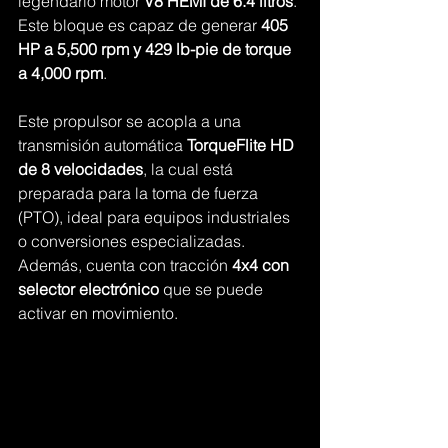
legendario motor 
V8 HEMI de 6.4 litros
. 
Este bloque es capaz de generar 
405 
HP a 5,500 rpm y 429 lb-pie de torque 
a 4,000 rpm
.
Este propulsor se acopla a una 
transmisión automática 
TorqueFlite HD 
de 8 velocidades
, la cual está 
preparada para la toma de fuerza 
(PTO), ideal para equipos industriales 
o conversiones especializadas. 
Además, cuenta con tracción 
4x4 con 
selector electrónico
 que se puede 
activar en movimiento.