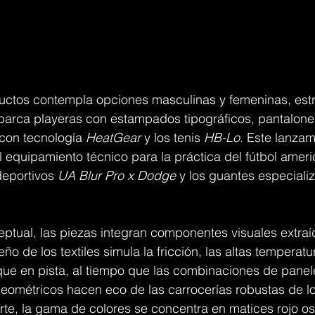
oductos contempla opciones masculinas y femeninas, est
barca playeras con estampados tipográficos, pantalones
con tecnología 
HeatGear
 y los tenis 
HB-Lo
. Este lanzam
 equipamiento técnico para la práctica del fútbol ameri
eportivos 
UA Blur Pro x Dodge
 y los guantes especiali
ptual, las piezas integran componentes visuales extraí
eño de los textiles simula la fricción, las altas temperatur
que en pista, al tiempo que las combinaciones de panel
eométricos hacen eco de las carrocerías robustas de lo
arte, la gama de colores se concentra en matices rojo o