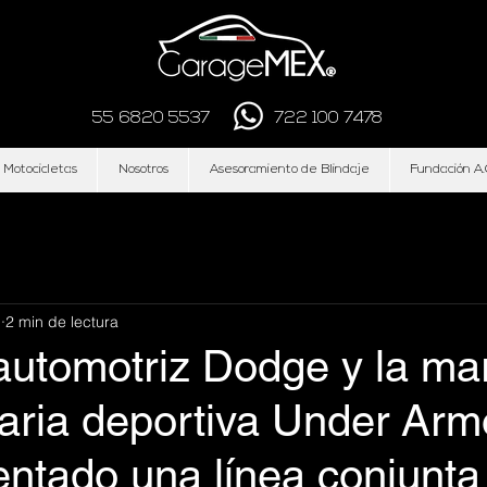
55 6820 5537
722 100 7478
 Motocicletas
Nosotros
Asesoramiento de Blindaje
Fundación A.
n
2 min de lectura
automotriz Dodge y la ma
aria deportiva Under Arm
ntado una línea conjunta