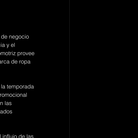
n de negocio 
a y el 
omotriz provee 
arca de ropa 
e la temporada 
promocional 
n las 
cados 
influjo de las 