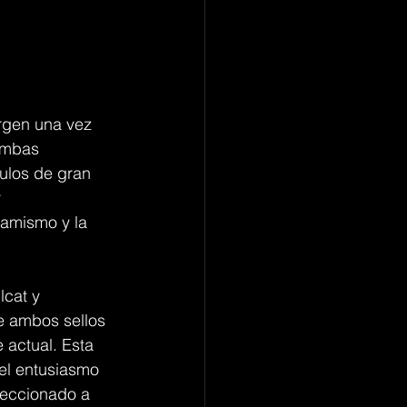
ergen una vez 
Ambas 
ulos de gran 
 
amismo y la 
cat y 
e ambos sellos 
actual. Esta 
el entusiasmo 
leccionado a 