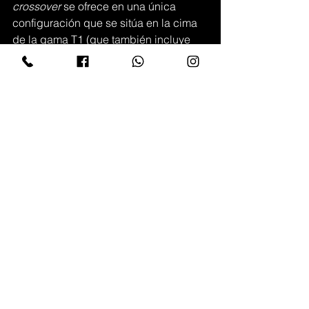
crossover
 se ofrece en una única 
configuración que se sitúa en la cima 
de la gama T1 (que también incluye 
modelos a gasolina 1.5L y 2.0L turbo).
Versión
Precio (MXN)
Savage i-DM
$799,900
Ver todo
Entradas recientes