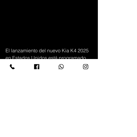
El lanzamiento del nuevo Kia K4 2025 
en Estados Unidos está programado 
para la segunda mitad de este año. Es 
altamente probable que su llegada a 
México ocurra unas semanas 
después, con el inicio de las ventas 
previsto para el último trimestre del 
año. Las especificaciones detalladas, 
las versiones disponibles y los precios 
para el mercado mexicano serán 
anunciados en una fecha posterior.